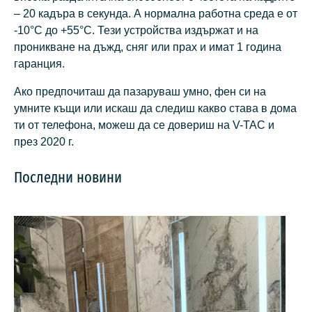
– 20 кадъра в секунда. А нормална работна среда е от
-10°С до +55°С. Тези устройства издържат и на
проникване на дъжд, сняг или прах и имат 1 година
гаранция.
Ако предпочиташ да пазаруваш умно, фен си на
умните къщи или искаш да следиш какво става в дома
ти от телефона, можеш да се довериш на V-TAC и
през 2020 г.
Последни новини