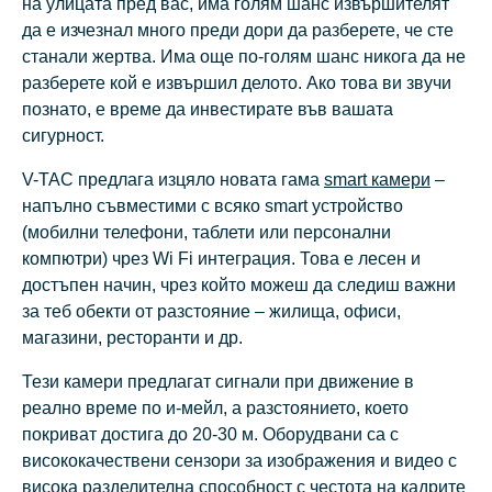
на улицата пред вас, има голям шанс извършителят
да е изчезнал много преди дори да разберете, че сте
станали жертва. Има още по-голям шанс никога да не
разберете кой е извършил делото. Ако това ви звучи
познато, е време да инвестирате във вашата
сигурност.
V-TAC предлага изцяло новата гама
smart камери
–
напълно съвместими с всяко smart устройство
(мобилни телефони, таблети или персонални
компютри) чрез Wi Fi интеграция. Това е лесен и
достъпен начин, чрез който можеш да следиш важни
за теб обекти от разстояние – жилища, офиси,
магазини, ресторанти и др.
Тези камери предлагат сигнали при движение в
реално време по и-мейл, а разстоянието, което
покриват достига до 20-30 м. Оборудвани са с
висококачествени сензори за изображения и видео с
висока разделителна способност с честота на кадрите