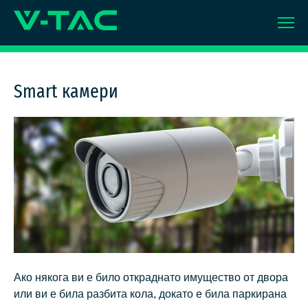
Skip
to
content
Smart камери
Ако някога ви е било откраднато имущество от двора
или ви е била разбита кола, докато е била паркирана