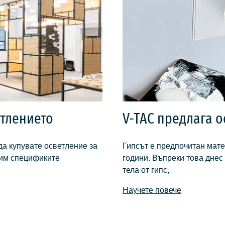
етлението
V-TAC предлага о
да купувате осветление за
Гипсът е предпочитан мате
ним спецификите
години. Въпреки това дне
тела от гипс,
Научете повече