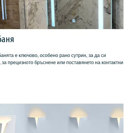
баня
анята е ключово, особено рано сутрин, за да си
 за прецизното бръснене или поставянето на контактни