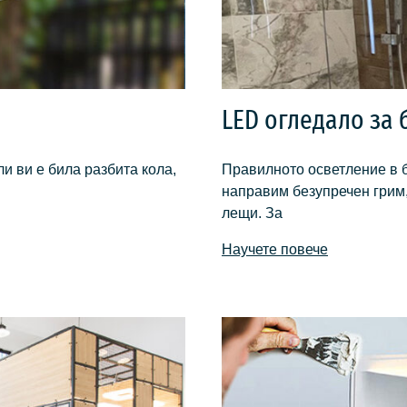
LED огледало за 
и ви е била разбита кола,
Правилното осветление в б
направим безупречен грим,
лещи. За
Научете повече