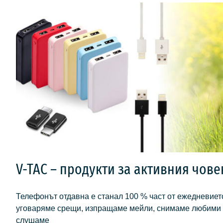
V-TAC – продукти за активния чове
Телефонът отдавна е станал 100 % част от ежедневието
уговаряме срещи, изпращаме мейли, снимаме любими 
слушаме