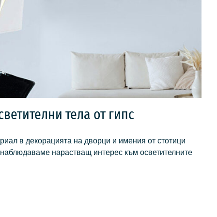
светителни тела от гипс
риал в декорацията на дворци и имения от стотици
с наблюдаваме нарастващ интерес към осветителните